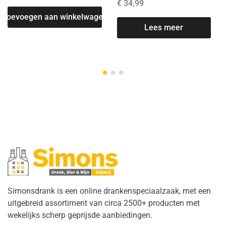
€
34,99
Toevoegen aan winkelwagen
Lees meer
T
Simonsdrank is een online drankenspeciaalzaak, met een
uitgebreid assortiment van circa 2500+ producten met
wekelijks scherp geprijsde aanbiedingen.