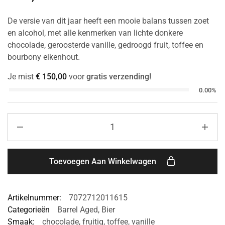
De versie van dit jaar heeft een mooie balans tussen zoet
en alcohol, met alle kenmerken van lichte donkere
chocolade, geroosterde vanille, gedroogd fruit, toffee en
bourbony eikenhout.
Je mist
€
150,00
voor
gratis verzending!
0.00%
Toevoegen Aan Winkelwagen
Artikelnummer:
7072712011615
Categorieën
Barrel Aged
,
Bier
Smaak:
chocolade
,
fruitig
,
toffee
,
vanille