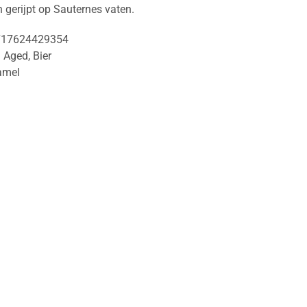
 gerijpt op Sauternes vaten.
717624429354
l Aged
,
Bier
amel