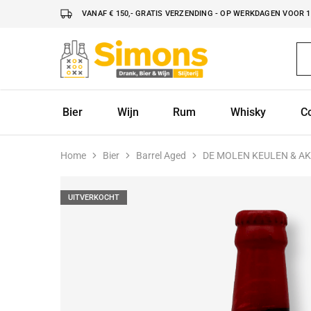
VANAF € 150,- GRATIS VERZENDING - OP WERKDAGEN VOOR 16
Simonsdrank.nl
Drank,
Bier
&
Wijn
Bier
Wijn
Rum
Whisky
C
Home
Bier
Barrel Aged
DE MOLEN KEULEN & A
UITVERKOCHT