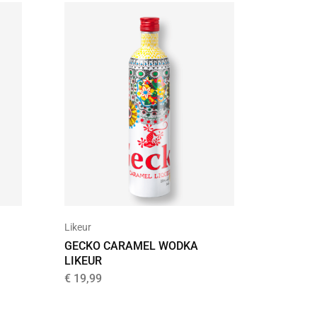
Blended
Likeur
THE WH
GECKO CARAMEL WODKA
STOUT 
LIKEUR
€
42,95
€
19,99