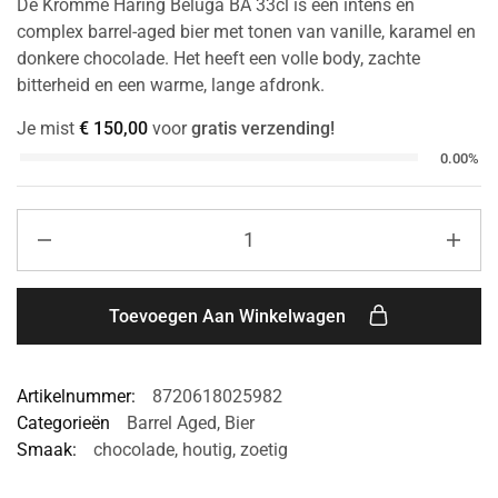
De Kromme Haring Beluga BA 33cl is een intens en
complex barrel-aged bier met tonen van vanille, karamel en
donkere chocolade. Het heeft een volle body, zachte
bitterheid en een warme, lange afdronk.
Je mist
€
150,00
voor
gratis verzending!
0.00%
Toevoegen Aan Winkelwagen
Artikelnummer:
8720618025982
Categorieën
Barrel Aged
,
Bier
Smaak:
chocolade
,
houtig
,
zoetig