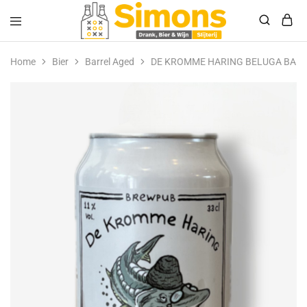
Simonsdrank.nl
Drank,
Bier
Home
Bier
Barrel Aged
DE KROMME HARING BELUGA BA 3
&
Wijn