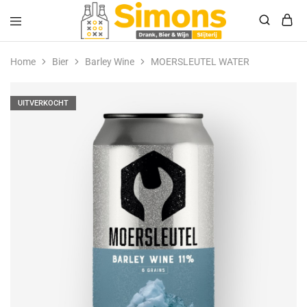
Simonsdrank.nl
Drank,
Bier
Home
Bier
Barley Wine
MOERSLEUTEL WATER
&
Wijn
UITVERKOCHT