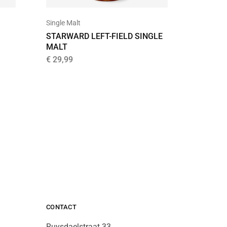
Single Malt
Grain
STARWARD LEFT-FIELD SINGLE
STARW
MALT
GRAIN
€
29,99
€
33,95
CONTACT
Ruysdaelstraat 33