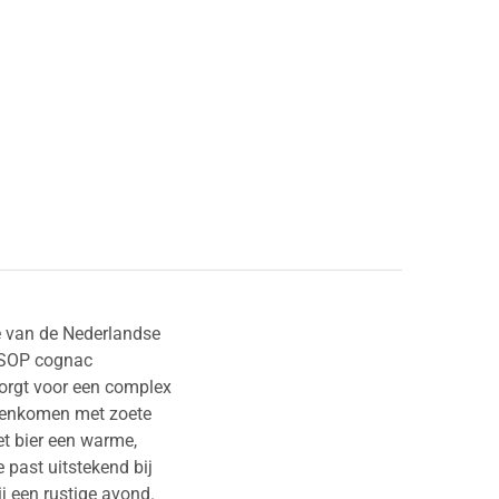
ne van de Nederlandse
 VSOP cognac
orgt voor een complex
amenkomen met zoete
t bier een warme,
 past uitstekend bij
ij een rustige avond.