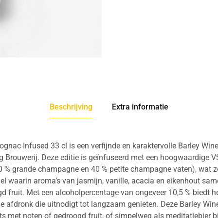
Beschrijving
Extra informatie
ognac Infused 33 cl is een verfijnde en karaktervolle Barley Wi
g Brouwerij. Deze editie is geïnfuseerd met een hoogwaardige
 60 % grande champagne en 40 % petite champagne vaten), wat z
el waarin aroma’s van jasmijn, vanille, acacia en eikenhout s
 fruit. Met een alcoholpercentage van ongeveer 10,5 % biedt he
e afdronk die uitnodigt tot langzaam genieten. Deze Barley Wine
rts met noten of gedroogd fruit, of simpelweg als meditatiebier b