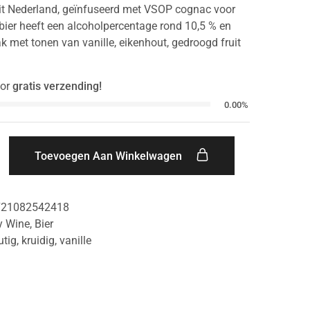
uit Nederland, geïnfuseerd met VSOP cognac voor
 bier heeft een alcoholpercentage rond 10,5 % en
k met tonen van vanille, eikenhout, gedroogd fruit
or
gratis verzending!
0.00%
Toevoegen Aan Winkelwagen
721082542418
y Wine
,
Bier
utig
,
kruidig
,
vanille