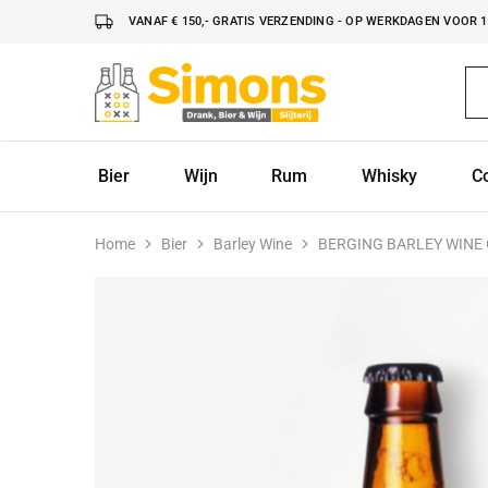
VANAF € 150,- GRATIS VERZENDING - OP WERKDAGEN VOOR 16
Simonsdrank.nl
Drank,
Bier
&
Wijn
Bier
Wijn
Rum
Whisky
C
Home
Bier
Barley Wine
BERGING BARLEY WINE