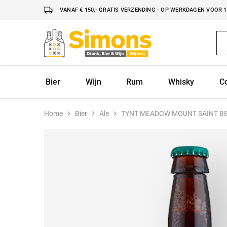
VANAF € 150,- GRATIS VERZENDING - OP WERKDAGEN VOOR 16
Simonsdrank.nl
Drank,
Bier
&
Wijn
Bier
Wijn
Rum
Whisky
C
Home
Bier
Ale
TYNT MEADOW MOUNT SAINT B