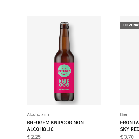
UITVERK
Alcoholarm
Bier
BREUGEM KNIPOOG NON
FRONTA
ALCOHOLIC
SKY RED
€
2,25
€
3,70