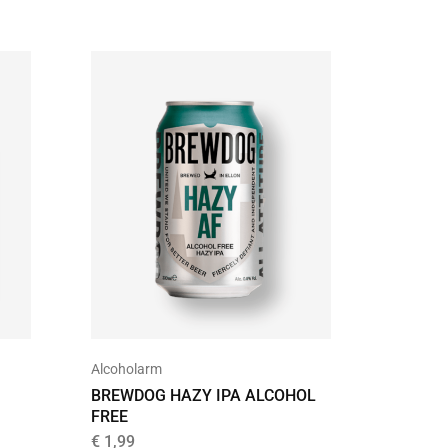
UITVER
Alcoholarm
Ale
BREWDOG HAZY IPA ALCOHOL
CHIMAY
FREE
€
12,45
€
1,99