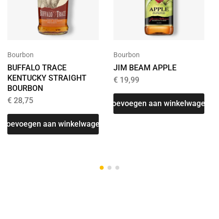
Bourbon
Bourbon
BUFFALO TRACE
JIM BEAM APPLE
KENTUCKY STRAIGHT
€
19,99
BOURBON
€
28,75
Toevoegen aan winkelwagen
Toevoegen aan winkelwagen
T