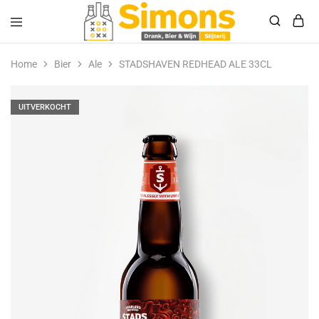
Simonsdrank.nl
Drank,
Bier
Home
Bier
Ale
STADSHAVEN REDHEAD ALE 33CL
&
Wijn
UITVERKOCHT