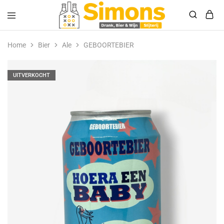
Simonsdrank.nl
Drank,
Bier
Home
Bier
Ale
GEBOORTEBIER
&
Wijn
UITVERKOCHT