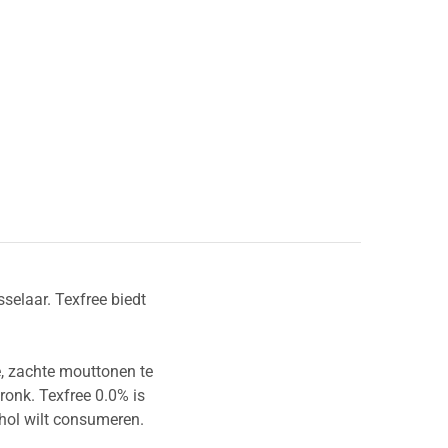
selaar. Texfree biedt
e, zachte mouttonen te
onk. Texfree 0.0% is
ohol wilt consumeren.