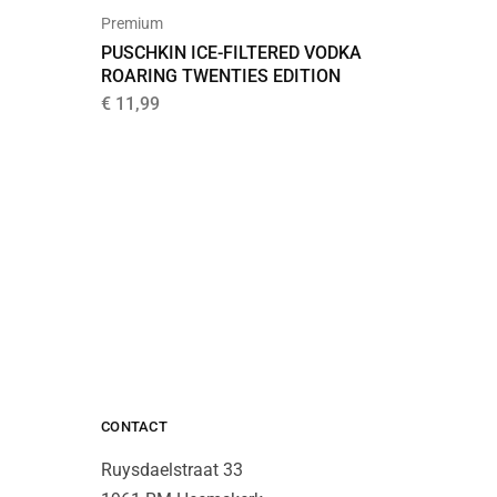
Premium
Premium
PUSCHKIN ICE-FILTERED VODKA
ABSOLU
ROARING TWENTIES EDITION
€
19,95
€
11,99
CONTACT
Ruysdaelstraat 33