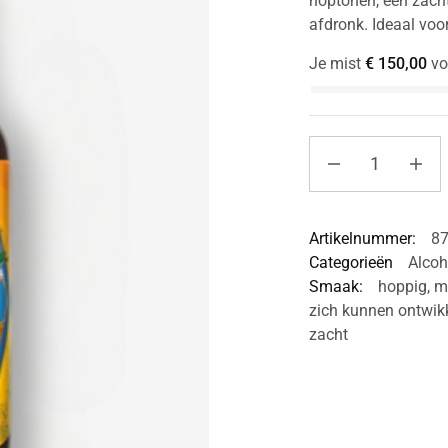
hoptonen, een zac
afdronk. Ideaal voo
Je mist
€
150,00
vo
Artikelnummer:
8
Categorieën
Alcoh
Smaak:
hoppig
,
m
zich kunnen ontwikk
zacht