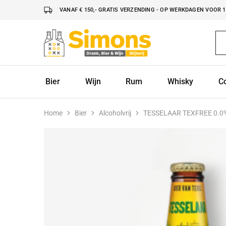
VANAF € 150,- GRATIS VERZENDING - OP WERKDAGEN VOOR 16
Simonsdrank.nl
Drank,
Bier
&
Wijn
Bier
Wijn
Rum
Whisky
C
Home
Bier
Alcoholvrij
TESSELAAR TEXFREE 0.0