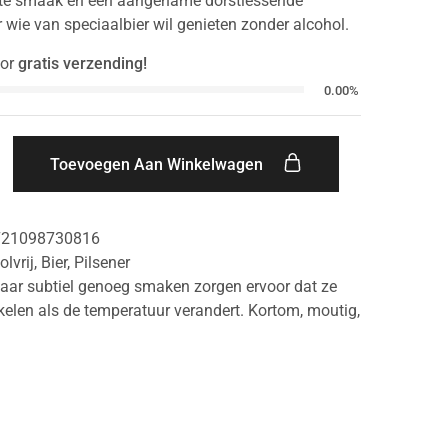
hte smaak en een aangename dorstlessende
r wie van speciaalbier wil genieten zonder alcohol.
or
gratis verzending!
0.00%
Toevoegen Aan Winkelwagen
721098730816
olvrij
,
Bier
,
Pilsener
aar subtiel genoeg smaken zorgen ervoor dat ze
elen als de temperatuur verandert. Kortom
,
moutig
,