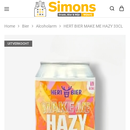
Simonsdrank.nl
Drank,
Bier
Home
Bier
Alcoholarm
HERT BIER MAKE ME HAZY 33CL
&
Wijn
UITVERKOCHT