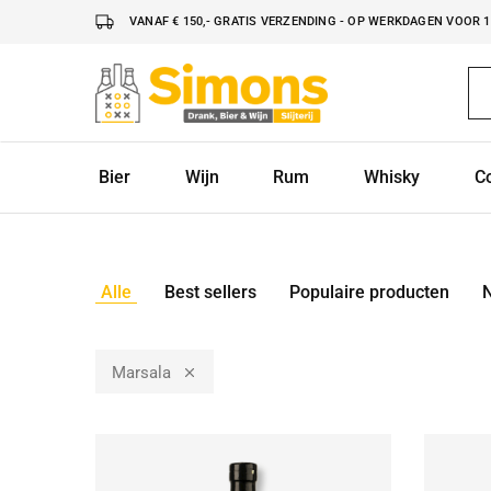
VANAF € 150,- GRATIS VERZENDING - OP WERKDAGEN VOOR 16
Simonsdrank.nl
Drank,
Bier
&
Wijn
Bier
Wijn
Rum
Whisky
C
Alle
Best sellers
Populaire producten
Marsala