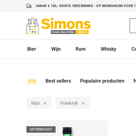
VANAF € 150,- GRATIS VERZENDING - OP WERKDAGEN VOOR 16
Simonsdrank.nl
Drank,
Bier
&
Wijn
Bier
Wijn
Rum
Whisky
C
Alle
Best sellers
Populaire producten
Wijn
Frankrijk
UITVERKOCHT