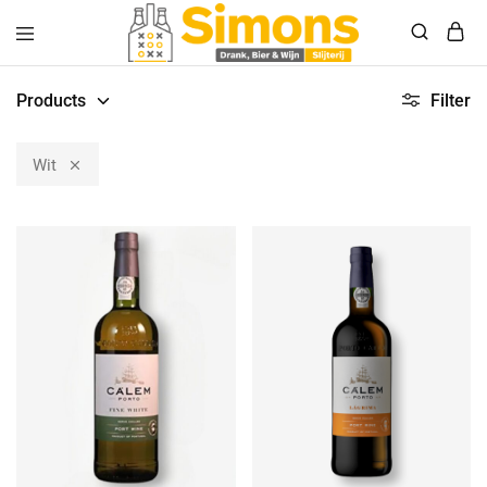
Simonsdrank.nl
Drank,
Bier
Products
Filter
&
Wijn
Wit