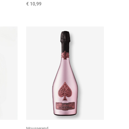
€
10,99
Mousserend