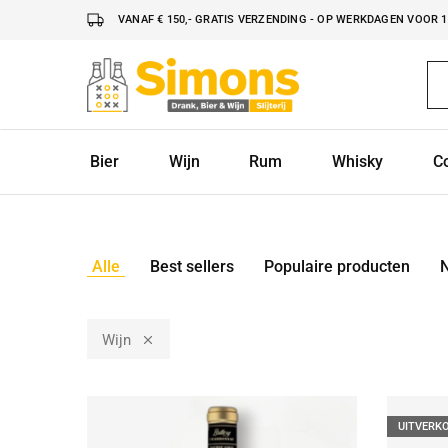
VANAF € 150,- GRATIS VERZENDING - OP WERKDAGEN VOOR 16
Simonsdrank.nl
Drank,
Bier
&
Wijn
Bier
Wijn
Rum
Whisky
C
Alle
Best sellers
Populaire producten
Wijn
UITVERK