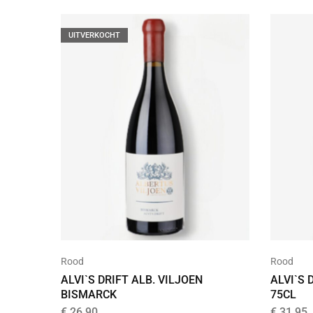
UITVERKOCHT
Rood
Rood
ALVI`S DRIFT ALB. VILJOEN
ALVI`S 
BISMARCK
75CL
€
26,90
€
31,95