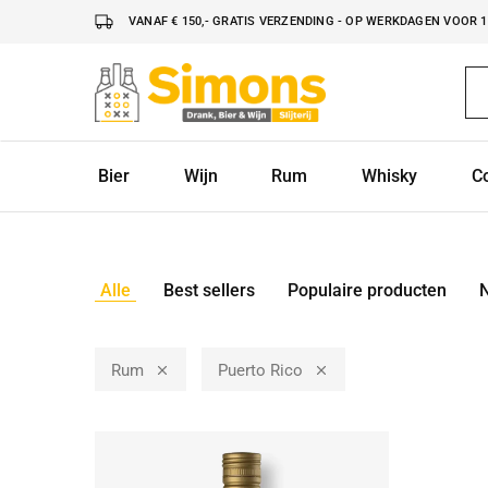
VANAF € 150,- GRATIS VERZENDING - OP WERKDAGEN VOOR 16
Simonsdrank.nl
Drank,
Bier
&
Wijn
Bier
Wijn
Rum
Whisky
C
Alle
Best sellers
Populaire producten
Rum
Puerto Rico