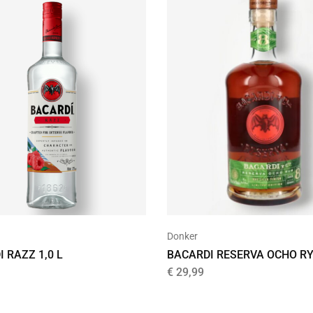
d
Donker
 RAZZ 1,0 L
BACARDI RESERVA OCHO R
€
29,99